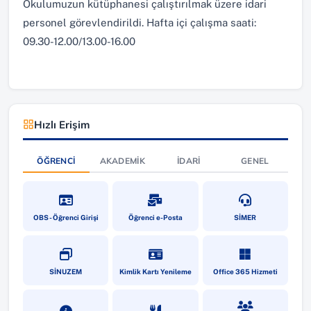
Okulumuzun kütüphanesi çalıştırılmak üzere idari
personel görevlendirildi. Hafta içi çalışma saati:
09.30-12.00/13.00-16.00
Hızlı Erişim
ÖĞRENCI
AKADEMIK
İDARI
GENEL
(yeni sekmede açılır)
(yeni sekmede açılır)
(yeni sekmede a
OBS - Öğrenci Girişi
Öğrenci e-Posta
SİMER
(yeni sekmede açılır)
(yeni sekmede açılır)
(yeni sekmede a
SİNUZEM
Kimlik Kartı Yenileme
Office 365 Hizmeti