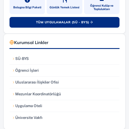
(yeni sekmede açılır)
(yeni sekmede açılır)
(yeni sekmede a
Öğrenci Kulüp ve
Bologna Bilgi Paketi
Günlük Yemek Listesi
Toplulukları
TÜM UYGULAMALAR (SÜ - BYS)
(yeni sekmede açılır)
Kurumsal Linkler
SÜ-BYS
(yeni sekmede açılır)
Öğrenci İşleri
(yeni sekmede açılır)
Uluslararası İlişkiler Ofisi
(yeni sekmede açılır)
Mezunlar Koordinatörlüğü
(yeni sekmede açılır)
Uygulama Oteli
(yeni sekmede açılır)
Üniversite Vakfı
(yeni sekmede açılır)