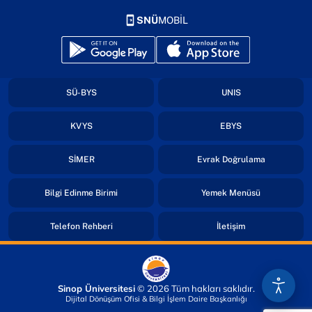
SNÜ
MOBİL
(yeni sekmede açılır)
(yeni sekmede açılır)
(yeni sekmede açılır)
(yeni sekmede açıl
SÜ-BYS
UNIS
(yeni sekmede açılır)
(yeni sekmede açıl
KVYS
EBYS
(yeni sekmede açılır)
(yeni sekmed
SİMER
Evrak Doğrulama
(yeni sekmede açılır)
(yeni sekmede
Bilgi Edinme Birimi
Yemek Menüsü
(yeni sekmede açılır)
(yeni sekmede açı
Telefon Rehberi
İletişim
Sinop Üniversitesi
© 2026 Tüm hakları saklıdır.
Dijital Dönüşüm Ofisi & Bilgi İşlem Daire Başkanlığı