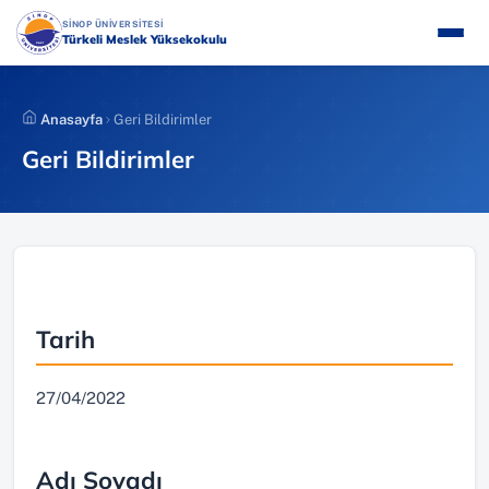
İçeriğe
(YENI SEKMEDE AÇILIR)
SİNOP ÜNİVERSİTESİ
atla
Türkeli Meslek Yüksekokulu
Anasayfa
Geri Bildirimler
Geri Bildirimler
Tarih
27/04/2022
Adı Soyadı